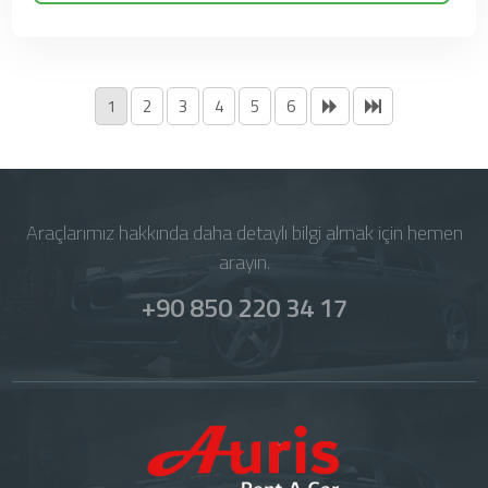
1
2
3
4
5
6
Araçlarımız hakkında daha detaylı bilgi almak için hemen
arayın.
+90 850 220 34 17